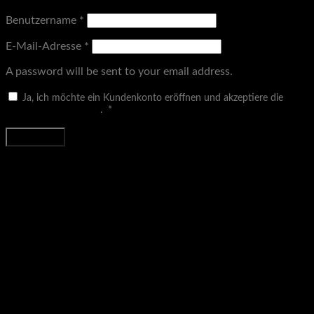
Benutzername
*
E-Mail-Adresse
*
A password will be sent to your email address.
Ja, ich möchte ein Kundenkonto eröffnen und akzeptiere die
Erforderlich
Datenschutzerklärung
.
*
Registrieren