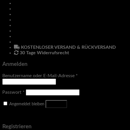
Racks & Rigs
Zubehör
Klimmzug & Dip
Pro Line
Hanteln
Anmelden
Newsletter
KOSTENLOSER VERSAND & RÜCKVERSAND
30 Tage Widerrufsrecht
Anmelden
Benutzername oder E-Mail-Adresse
*
Passwort
*
Anmelden
Angemeldet bleiben
Passwort vergessen?
Registrieren