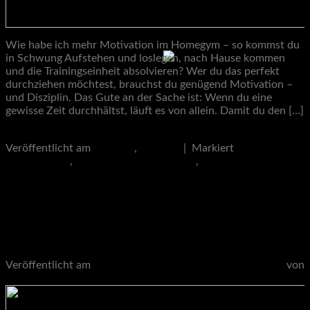
Wie habe ich mehr Motivation im Homegym – so kommst du
in Schwung Aufstehen und loslegen, nach Hause kommen
und die Trainingseinheit absolvieren? Wer du das perfekt
durchziehen möchtest, brauchst du genügend Motivation –
und Disziplin. Das Gute an der Sache ist: Wenn du eine
gewisse Zeit durchhältst, läuft es von allein. Damit du den […]
Weiterlesen
→
Veröffentlicht am
Lifestyle
,
Training
|
Markiert
Motivation
beim Training
,
Motivation im Homegym
,
Tipps
Trainingsmotivation
1
Kommentar
Lifestyle
Training nach Corona
Veröffentlicht am
3. September 2021
16. September 2022
von
stronggains99