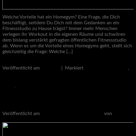
Welche Vorteile hat ein Homegym? Eine Frage, die Dich
beschäftigt, seitdem Du Dich mit dem Gedanken an ein
Fitnessstudio zu Hause trägst? Immer mehr Menschen
verlegen ihr Workout in die eigenen Räume und schwören
dem bislang verstärkt gefragten öffentlichen Fitnessstudio
ab. Wenn es um die Vorteile eines Homegyms geht, stellt sich
gleichzeitig die Frage: Welche […]
Weiterlesen
→
Veröffentlicht am
Lifestyle
|
Markiert
Nachteile Homegym
,
Vorteile Homegym
Lifestyle
,
Training
Motivation im Homegym
Veröffentlicht am
22. März 2022
22. März 2022
von
stronggains99