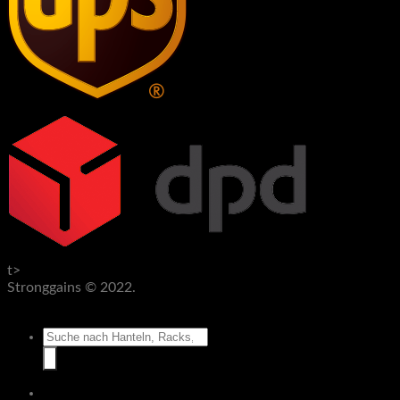
t>
Stronggains © 2022.
AGB
Datenschutz
Impressum
Widerruf
Suche
nach:
Hantelbänke