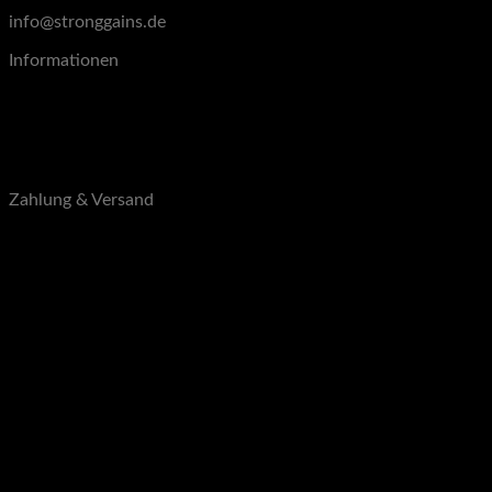
info@stronggains.de
Informationen
Blog
Über uns
Kontakt
B2B
Zahlung & Versand
Zahlungsarten
Versandarten