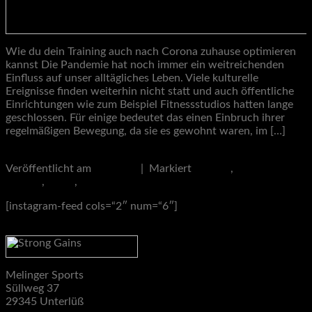
Wie du dein Training auch nach Corona zuhause optimieren
kannst Die Pandemie hat noch immer ein weitreichenden
Einfluss auf unser alltägliches Leben. Viele kulturelle
Ereignisse finden weiterhin nicht statt und auch öffentliche
Einrichtungen wie zum Beispiel Fitnessstudios hatten lange
geschlossen. Für einige bedeutet das einen Einbruch ihrer
regelmäßigen Bewegung, da sie es gewohnt waren, im […]
Weiterlesen
→
Veröffentlicht am
Lifestyle
|
Markiert
Corona
,
Fitness nach
Corona
,
Sport
,
Zu Hause oder Fitnessstudio
[instagram-feed cols=“2″ num=“6″]
Melinger Sports
Süllweg 37
29345 Unterlüß