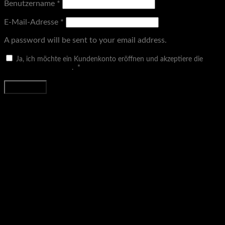
Benutzername
*
E-Mail-Adresse
*
A password will be sent to your email address.
Ja, ich möchte ein Kundenkonto eröffnen und akzeptiere die
Erforderlich
Datenschutzerklärung
.
*
Registrieren