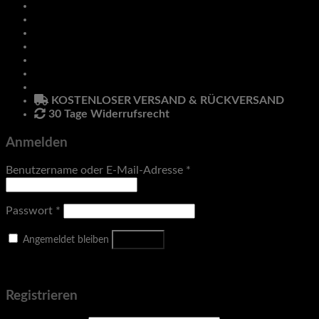
Zubehör
Klimmzug & Dip
Pro Line
Hanteln
Anmelden
Newsletter
KOSTENLOSER VERSAND & RÜCKVERSAND
30 Tage Widerrufsrecht
Anmelden
Benutzername oder E-Mail-Adresse
*
Passwort
*
Anmelden
Angemeldet bleiben
Passwort vergessen?
Registrieren