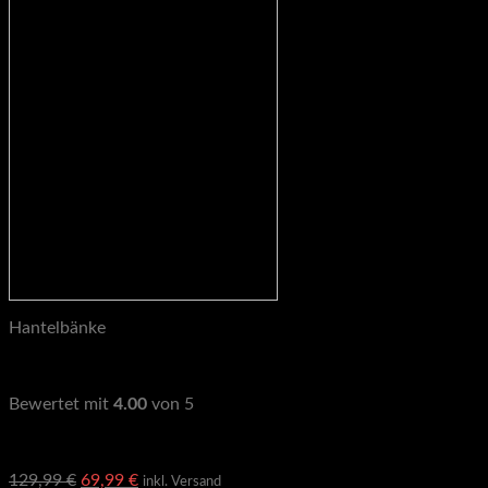
Hantelbänke
STRONG GAINS Flachbank WB2, Hantelbank
Bewertet mit
4.00
von 5
Geprüfte Gesamtbewertungen
Ursprünglicher
Aktueller
129,99
€
69,99
€
inkl. Versand