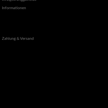
Informationen
Blog
Über uns
Kontakt
B2B
Zahlung & Versand
Zahlungsarten
Versandarten