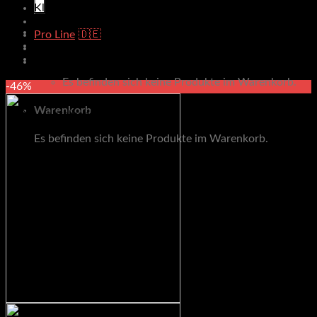
Klimmzug & Dip
Outdoor
Pro Line
Racks & Rigs
Warenkorb
Zubehör
Es befinden sich keine Produkte im Warenkorb.
-46%
Warenkorb
Es befinden sich keine Produkte im Warenkorb.