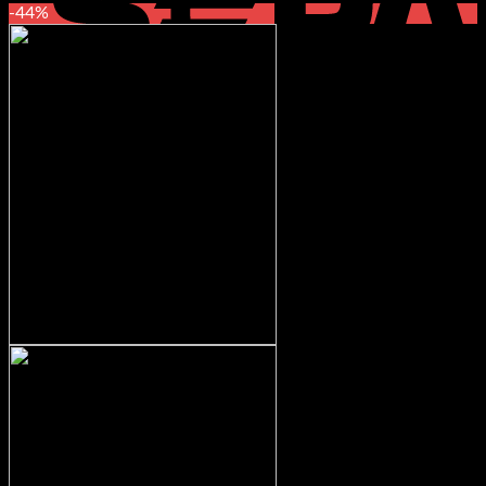
Preis
Preis
-44%
war:
ist:
129,99 €
69,99 €.