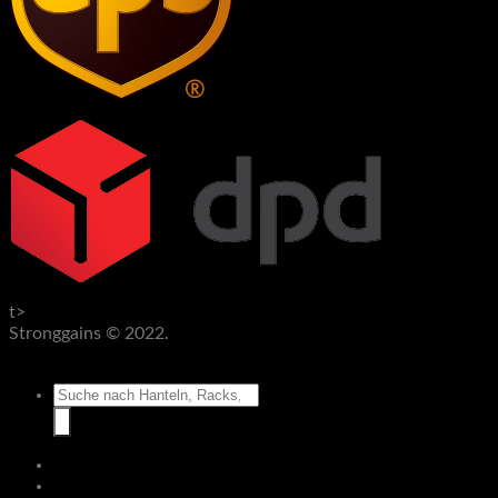
t>
Stronggains © 2022.
AGB
Datenschutz
Impressum
Widerruf
Suche
nach:
Hantelbänke
Racks & Rigs