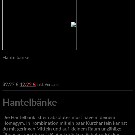
Hantelbänke
STRONG GAINS Curlpult für Hantelbank WB1 , Scott Curler
für Bizeps Training
Ursprünglicher
Aktueller
89,99
€
49,99
€
inkl. Versand
Preis
Preis
war:
ist:
Hantelbänke
89,99 €
49,99 €.
Die Hantelbank ist ein absolutes must have in deinem
Homegym. In Kombination mit ein paar Kurzhanteln kannst
du mit geringen Mitteln und auf kleinem Raum unzählige
Übungen ausführen (z.B. Bankdrücken, Schulterdrücken,