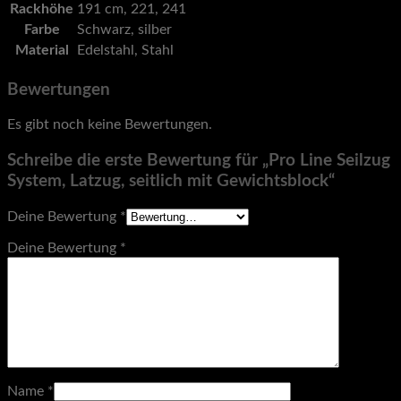
Rackhöhe
191 cm, 221, 241
Farbe
Schwarz, silber
Material
Edelstahl, Stahl
Bewertungen
Es gibt noch keine Bewertungen.
Schreibe die erste Bewertung für „Pro Line Seilzug
System, Latzug, seitlich mit Gewichtsblock“
Deine Bewertung
*
Deine Bewertung
*
Name
*