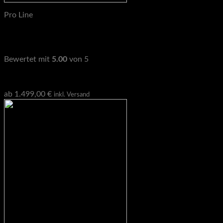
Pro Line
STRONG GAINS Pro Line PR4 Power Rack, Power Cage, 4
Pfosten Konfigurator
Bewertet mit
5.00
von 5
Geprüfte Gesamtbewertungen
ab
1.499,00
€
inkl. Versand