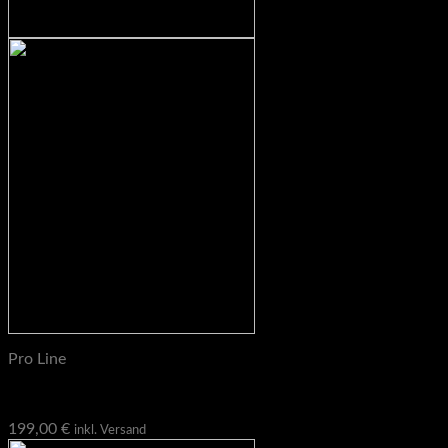
Pro Line
Pro Line Pulley – feste Rolle für Upright
199,00
€
inkl. Versand