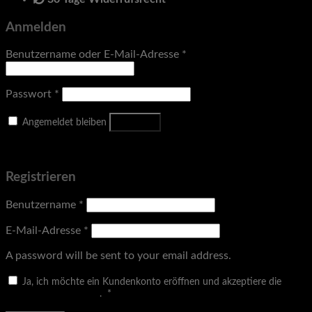
Anmelden
Benutzername oder E-Mail-Adresse
*
Passwort
*
Anmelden
Angemeldet bleiben
Passwort vergessen?
Registrieren
Benutzername
*
E-Mail-Adresse
*
A password will be sent to your email address.
Ja, ich möchte ein Kundenkonto eröffnen und akzeptiere die
Erforderlich
Datenschutzerklärung
.
*