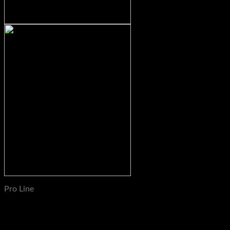
Pro Line
STRONG GAINS Pro Line V2A Hantelscheibenaufnahmen 50
mm, 1 Paar (2St) Plate Holder aus Edelstahl