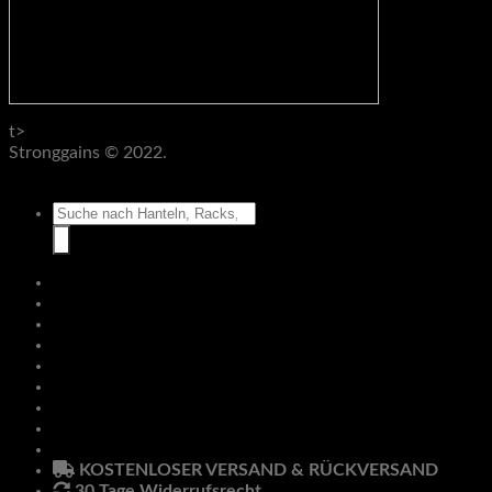
t>
Stronggains © 2022.
AGB
Datenschutz
Impressum
Widerruf
Suche
nach:
Hantelbänke
Racks & Rigs
Zubehör
Klimmzug & Dip
Pro Line
Hanteln
Anmelden
Newsletter
KOSTENLOSER VERSAND & RÜCKVERSAND
30 Tage Widerrufsrecht