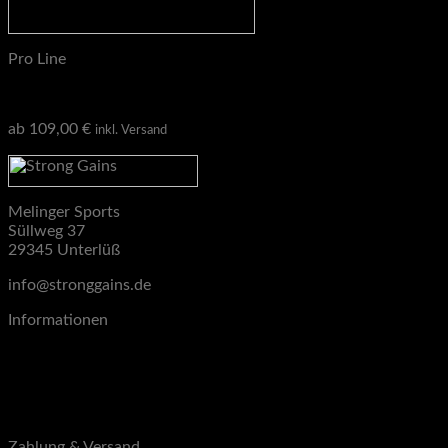
Pro Line
Pro Line Klimmzugstange
ab
109,00
€
inkl. Versand
Melinger Sports
Süllweg 37
29345 Unterlüß
info@stronggains.de
Informationen
Blog
Über uns
Kontakt
B2B
Zahlung & Versand