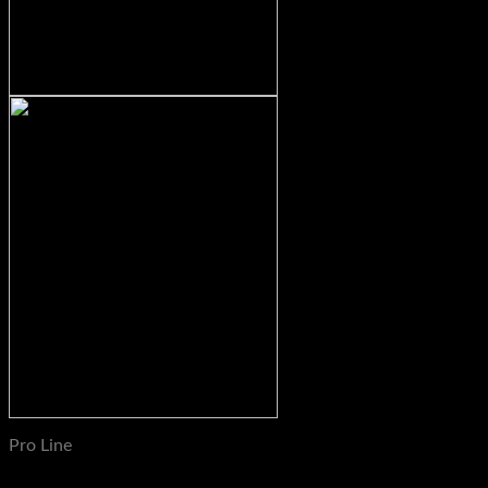
Pro Line
Pro Line Westside Spacing J Hooks, Premium Sandwich J