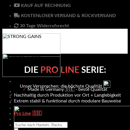
Skip
KAUF AUF RECHNUNG
to
KOSTENLOSER VERSAND & RÜCKVERSAND
content
30 Tage Widerrufsrecht
DIE
PRO LINE
SERIE:
Unser Versprechen: die höchste Qualität
✓
Made in Germany 🇩🇪 - beste Qualität
Hantelbänke
✓
Nachhaltig durch Produktion vor Ort + Langlebigkeit
Racks & Rigs
✓
Extrem stabil & funktional durch modulare Bauweise
Zubehör
Klimmzug & Dip
Pro Line
Hanteln
Suche
nach: