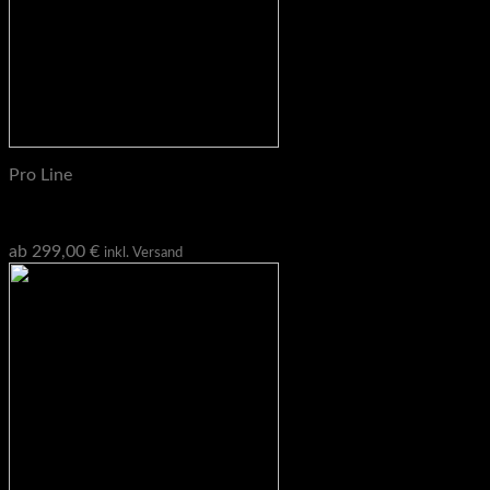
Pro Line
Pro Line Pulley Attachment, Seilzug Anbau
ab
299,00
€
inkl. Versand