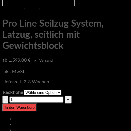
Startseite
/
Shop
/
Pro Line
Pro Line Seilzug System,
Latzug, seitlich mit
Gewichtsblock
ab
1.599,00
€
inkl. Versand
inkl. MwSt.
Lieferzeit:
2-3 Wochen
Rackhöhe
Pro
Line
In den Warenkorb
Seilzug
System,
Beschreibung
Latzug,
Zusätzliche Informationen
seitlich
Produktsicherheit