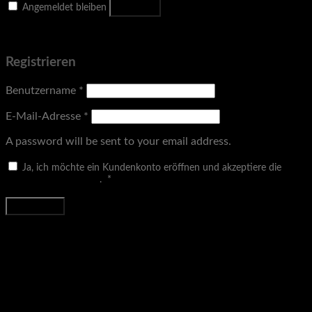
Anmelden
Angemeldet bleiben
Passwort vergessen?
Registrieren
Benutzername
*
E-Mail-Adresse
*
A password will be sent to your email address.
Ja, ich möchte ein Kundenkonto eröffnen und akzeptiere die
Erforderlich
Datenschutzerklärung
.
*
Registrieren