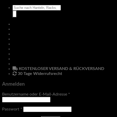
Suche
nach:
Hantelbänke
Racks & Rigs
Zubehör
Klimmzug & Dip
Pro Line
Hanteln
Anmelden
Newsletter
KOSTENLOSER VERSAND & RÜCKVERSAND
30 Tage Widerrufsrecht
Anmelden
Benutzername oder E-Mail-Adresse
*
Passwort
*