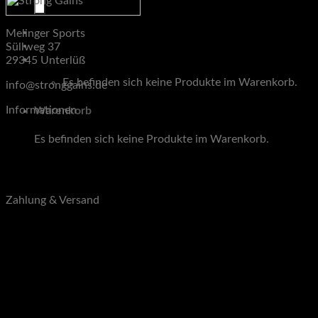
Melinger Sports
Süllweg 37
Warenkorb
29345 Unterlüß
Es befinden sich keine Produkte im Warenkorb.
info@stronggains.de
Informationen
Warenkorb
Blog
Es befinden sich keine Produkte im Warenkorb.
Über uns
Kontakt
B2B
Zahlung & Versand
Zahlungsarten
Versandarten