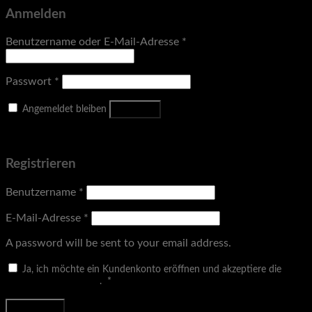
Anmelden
Benutzername oder E-Mail-Adresse
*
Passwort
*
Anmelden
Angemeldet bleiben
Passwort vergessen?
Registrieren
Benutzername
*
E-Mail-Adresse
*
A password will be sent to your email address.
Ja, ich möchte ein Kundenkonto eröffnen und akzeptiere die
Erforderlich
Datenschutzerklärung
.
*
Registrieren