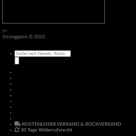
t>
Stronggains © 2022.
AGB
Datenschutz
Impressum
Widerruf
Suche
nach:
Hantelbänke
Racks & Rigs
Zubehör
Klimmzug & Dip
Pro Line
Hanteln
Anmelden
Newsletter
KOSTENLOSER VERSAND & RÜCKVERSAND
30 Tage Widerrufsrecht