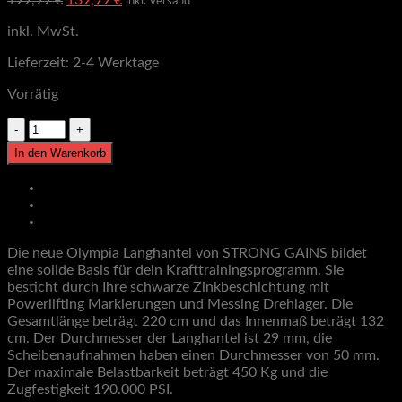
inkl. Versand
Preis
Preis
inkl. MwSt.
war:
ist:
199,99 €
139,99 €.
Lieferzeit:
2-4 Werktage
Vorrätig
Olympia
Langhantel
In den Warenkorb
20
Kg,
Beschreibung
Black
Zusätzliche Informationen
Zinc,
Bewertungen (3)
STRONG
GAINS
Die neue Olympia Langhantel von STRONG GAINS bildet
OB1
eine solide Basis für dein Krafttrainingsprogramm. Sie
Menge
besticht durch Ihre schwarze Zinkbeschichtung mit
Powerlifting Markierungen und Messing Drehlager. Die
Gesamtlänge beträgt 220 cm und das Innenmaß beträgt 132
cm. Der Durchmesser der Langhantel ist 29 mm, die
Scheibenaufnahmen haben einen Durchmesser von 50 mm.
Der maximale Belastbarkeit beträgt 450 Kg und die
Zugfestigkeit 190.000 PSI.