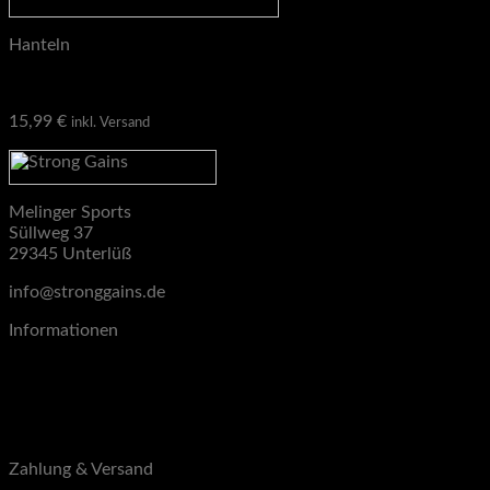
Hanteln
STRONG GAINS Hantelverschlüsse 50 mm , mit Sicherung
15,99
€
inkl. Versand
Melinger Sports
Süllweg 37
29345 Unterlüß
info@stronggains.de
Informationen
Blog
Über uns
Kontakt
B2B
Zahlung & Versand