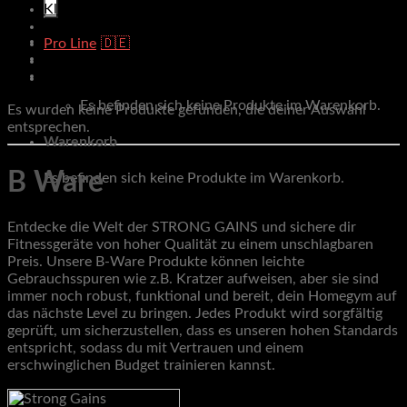
Klimmzug & Dip
Outdoor
Pro Line
Racks & Rigs
Warenkorb
Zubehör
Es befinden sich keine Produkte im Warenkorb.
Es wurden keine Produkte gefunden, die deiner Auswahl
entsprechen.
Warenkorb
B Ware
Es befinden sich keine Produkte im Warenkorb.
Entdecke die Welt der STRONG GAINS und sichere dir
Fitnessgeräte von hoher Qualität zu einem unschlagbaren
Preis. Unsere B-Ware Produkte können leichte
Gebrauchsspuren wie z.B. Kratzer aufweisen, aber sie sind
immer noch robust, funktional und bereit, dein Homegym auf
das nächste Level zu bringen. Jedes Produkt wird sorgfältig
geprüft, um sicherzustellen, dass es unseren hohen Standards
entspricht, sodass du mit Vertrauen und einem
erschwinglichen Budget trainieren kannst.