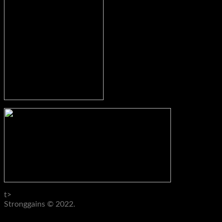
t>
Stronggains © 2022.
AGB
Datenschutz
Impressum
Widerruf