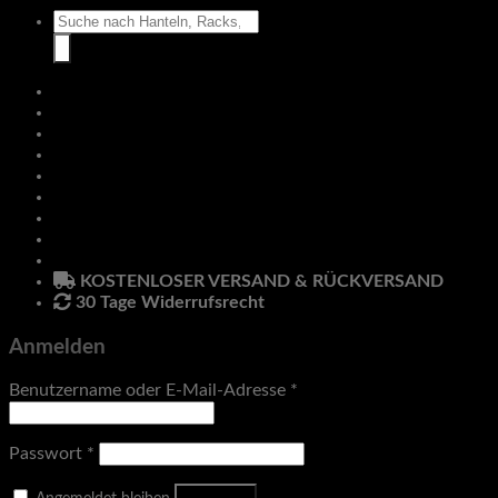
Suche
nach:
Hantelbänke
Racks & Rigs
Zubehör
Klimmzug & Dip
Pro Line
Hanteln
Anmelden
Newsletter
KOSTENLOSER VERSAND & RÜCKVERSAND
30 Tage Widerrufsrecht
Anmelden
Benutzername oder E-Mail-Adresse
*
Passwort
*