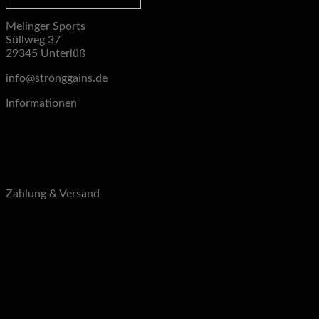
Melinger Sports
Süllweg 37
29345 Unterlüß
info@stronggains.de
Informationen
Blog
Über uns
Kontakt
B2B
Zahlung & Versand
Zahlungsarten
Versandarten