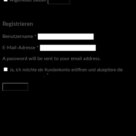
Anmelden
Angemeldet bleiben
Passwort vergessen?
Registrieren
Benutzername
*
E-Mail-Adresse
*
A password will be sent to your email address.
Ja, ich möchte ein Kundenkonto eröffnen und akzeptiere die
Erforderlich
Datenschutzerklärung
.
*
Registrieren