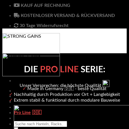
Skip
KAUF AUF RECHNUNG
to
KOSTENLOSER VERSAND & RÜCKVERSAND
content
30 Tage Widerrufsrecht
DIE
PRO LINE
SERIE:
Unser Versprechen: die höchste Qualität
✓
Made in Germany 🇩🇪 - beste Qualität
Hantelbänke
✓
Nachhaltig durch Produktion vor Ort + Langlebigkeit
Racks & Rigs
✓
Extrem stabil & funktional durch modulare Bauweise
Zubehör
Klimmzug & Dip
Pro Line
Hanteln
Suche
nach: