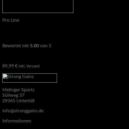
Pro Line
STRONG GAINS Pro Line V2A Hantelscheibenaufnahmen 50
mm, 1 Paar (2St) Plate Holder aus Edelstahl
Bewertet mit
5.00
von 5
Geprüfte Gesamtbewertungen
89,99
€
inkl. Versand
Melinger Sports
Süllweg 37
29345 Unterlüß
info@stronggains.de
Informationen