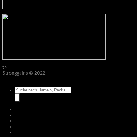
t>
Stronggains © 2022.
AGB
Datenschutz
Impressum
Widerruf
Suche
nach:
Hantelbänke
Racks & Rigs
Zubehör
Klimmzug & Dip
Pro Line