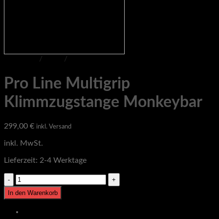
Startseite
/
Shop
/
Pro Line
Pro Line Multigrip
Klimmzugstange Monkeybar
299,00
€
inkl. Versand
inkl. MwSt.
Lieferzeit:
2-4 Werktage
Pro
Line
In den Warenkorb
Multigrip
Klimmzugstange
Beschreibung
Monkeybar