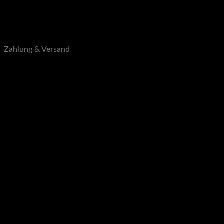
Blog
Über uns
Kontakt
B2B
Zahlung & Versand
Zahlungsarten
Versandarten