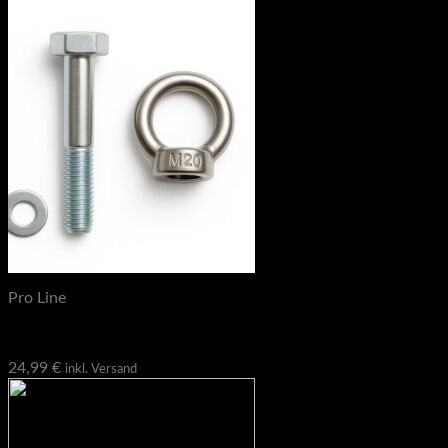
Pro Line
M20 Ringschrauben Set – Allround Befestigung
24,99
€
inkl. Versand