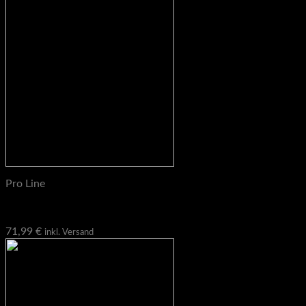
Pro Line
Pro Line magnetische Edelstahl Band Pegs 2 er Set
71,99
€
inkl. Versand