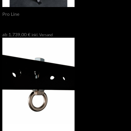
Pro Line
STRONG GAINS Pro Line SR6 Half Rack Konfigurator
ab
1.739,00
€
inkl. Versand