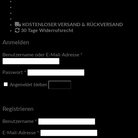
Hanteln
Anmelden
Newsletter
KOSTENLOSER VERSAND & RÜCKVERSAND
30 Tage Widerrufsrecht
Anmelden
Benutzername oder E-Mail-Adresse
*
Passwort
*
Anmelden
Angemeldet bleiben
Passwort vergessen?
Registrieren
Benutzername
*
E-Mail-Adresse
*