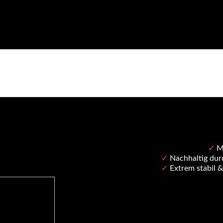
✓
Ma
✓
Nachhaltig durc
✓
Extrem stabil 