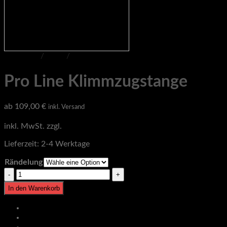
Startseite
/
Shop
/
Pro Line
Pro Line Klimmzugstange
ab
109,00
€
inkl. Versand
inkl. MwSt.
zzgl.
Versandkosten
Lieferzeit:
2-4 Werktage
Rändelung
Pro
Line
In den Warenkorb
Klimmzugstange
Menge
Beschreibung
Zusätzliche Informationen
Produktsicherheit